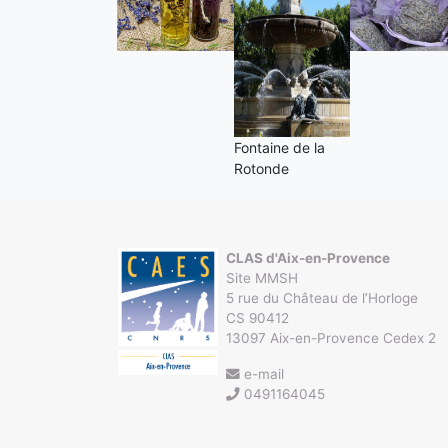
Fontaine de la
Rotonde
CLAS d'Aix-en-Provence
Site MMSH
5 rue du Château de l’Horloge
CS 90412
13097 Aix-en-Provence Cedex 2
e-mail
0491164045