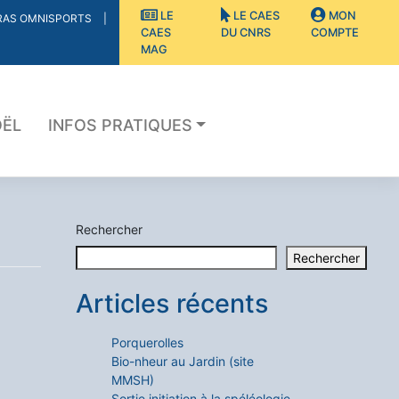
LE
LE CAES
MON
RAS OMNISPORTS
CAES
DU CNRS
COMPTE
MAG
OËL
INFOS PRATIQUES
Rechercher
Rechercher
Articles récents
Porquerolles
Bio-nheur au Jardin (site
MMSH)
Sortie initiation à la spéléologie