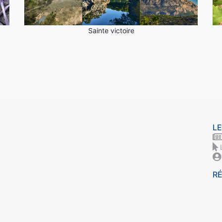
Sainte victoire
LE
R