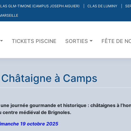
LAS GLM-TIMONE (CAMPUS JOSEPH AIGUIER)
CLAS DE LUMINY
SE
MARSEILLE
TICKETS PISCINE
SORTIES
FÊTE DE N
a Châtaigne à Camps
une journée gourmande et historique : châtaignes à l’ho
du centre médiéval de Brignoles.
imanche 19 octobre 2025