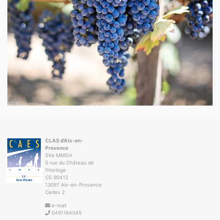
CLAS d'Aix-en-
Provence
Site MMSH
5 rue du Château de
l’Horloge
CS 90412
13097 Aix-en-Provence
Cedex 2
e-mail
0491164045